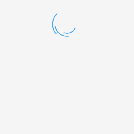
Na voljo za naročilo brez zaloge
RJ45 konektor UTP C5e & C6 paket 100 kos