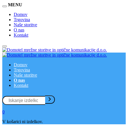
MENU
Domov
Trgovina
Naše storitve
O nas
Kontakt
Domov
Trgovina
Naše storitve
O nas
Kontakt
0
V košarici ni izdelkov.