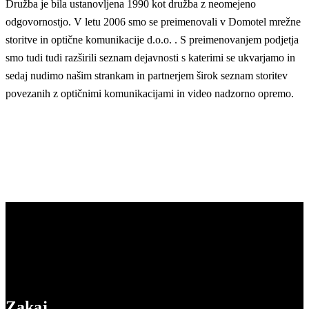
Družba je bila ustanovljena 1990 kot družba z neomejeno
odgovornostjo. V letu 2006 smo se preimenovali v Domotel mrežne
storitve in optične komunikacije d.o.o. . S preimenovanjem podjetja
smo tudi tudi razširili seznam dejavnosti s katerimi se ukvarjamo in
sedaj nudimo našim strankam in partnerjem širok seznam storitev
povezanih z optičnimi komunikacijami in video nadzorno opremo.
Zakaj
izbrati nas?