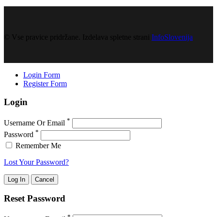
©
Vse pravice pridržane. Izdelava spletne strani
InfoSlovenija
Login Form
Register Form
Login
*
Username Or Email
*
Password
Remember Me
Lost Your Password?
Reset Password
*