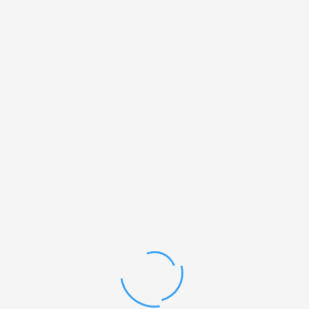
EXCEL Kabel bakreni cat 5e FUTP, 305m box,
LSOH, vijoličen, 100-217
233,28
€
Šifra izdelka: 100-217
DODAJ V KOŠARICO
Na voljo za naročilo brez zaloge