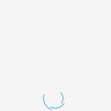
RJ45 konektor UTP C5e & C6 paket 100 kos
30,00
€
Šifra izdelka: 100-116-100
DODAJ V KOŠARICO
Na voljo za naročilo brez zaloge